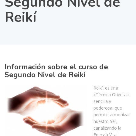
Segundo Nivel de
Reikí
Información sobre el curso de
Segundo Nivel de Reikí
Reikí, es una
«Técnica Oriental»
sencilla y
poderosa, que
permite armonizar
nuestro Ser,
canalizando la
Energía Vital