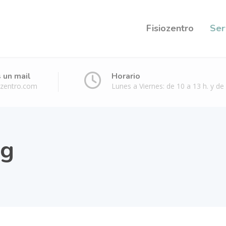
Fisiozentro
Ser
 un mail
Horario
ozentro.com
Lunes a Viernes: de 10 a 13 h. y de 
ng