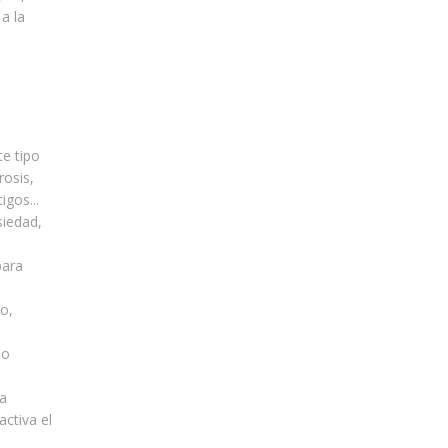
a la
te tipo
rosis,
igos...
siedad,
para
o,
 o
a
activa el