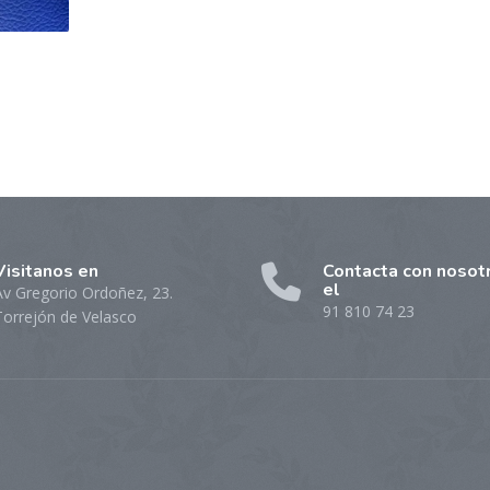
Visitanos en
Contacta con nosot
el
Av Gregorio Ordoñez, 23.
91 810 74 23
Torrejón de Velasco