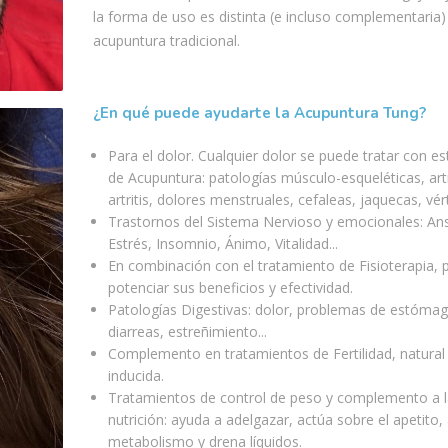
la forma de uso es distinta (e incluso complementaria) 
acupuntura tradicional.
¿En qué puede ayudarte la Acupuntura Tung?
Para el dolor. Cualquier dolor se puede tratar con es
de Acupuntura: patologías músculo-esqueléticas, art
artritis, dolores menstruales, cefaleas, jaquecas, vért
Trastornos del Sistema Nervioso y emocionales: An
Estrés, Insomnio, Ánimo, Vitalidad...
En combinación con el tratamiento de Fisioterapia, 
potenciar sus beneficios y efectividad.
Patologías Digestivas: dolor, problemas de estómag
diarreas, estreñimiento...
Complemento en tratamientos de Fertilidad, natural
inducida.
Tratamientos de control de peso y complemento a l
nutrición: ayuda a adelgazar, actúa sobre el apetito, 
metabolismo y drena líquidos.