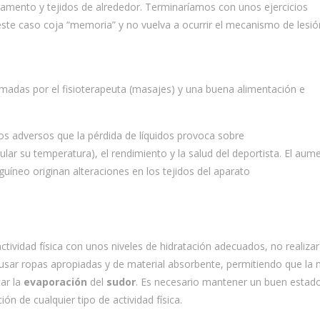
igamento y tejidos de alrededor. Terminaríamos con unos ejercicios
n este caso coja “memoria” y no vuelva a ocurrir el mecanismo de lesió
das por el fisioterapeuta (masajes) y una buena alimentación e
os adversos que la pérdida de líquidos provoca sobre
lar su temperatura), el rendimiento y la salud del deportista. El aum
guíneo originan alteraciones en los tejidos del aparato
actividad física con unos niveles de hidratación adecuados, no realizar
 usar ropas apropiadas y de material absorbente, permitiendo que la
tar la
evaporación
del
sudor
. Es necesario mantener un buen estad
ión de cualquier tipo de actividad física.