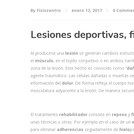
By Fisiozentro
enero 12, 2017
0 Comme
Lesiones deportivas, f
Al producirse una
lesión
se generan cambios estruct
el
músculo
, en el tejido conjuntivo o en ambos; tam
zona de la lesión. Este hecho es conocido como “
dañ
agente traumático. Las células dañadas o muertas será
información del
dolor
. De forma refleja el cuerpo 
musculatura adyacente a la lesión. De manera secun
El tratamiento
rehabilitador
consiste en
reposo
y
f
unas técnicas u otras. Por ejemplo en el caso de un
para eliminar
adherencias
seguidamente de
hielo
pa