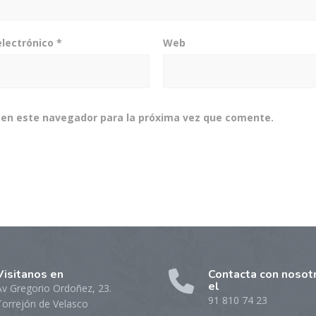
electrónico
*
Web
 en este navegador para la próxima vez que comente.
Visitanos en
Contacta con nosot
el
Av Gregorio Ordoñez, 23.
91 810 74 23
Torrejón de Velasco