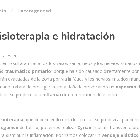
nts
Uncategorized
isioterapia e hidratación
urales en
bién resultarán dañados los vasos sanguíneos y los nervios situados 
o traumático primario
” porque ha sido causado directamente por 
n evacuadas de la zona por via linfática y los nervios irritados man
humano tratará de proteger la zona dañada provocando un
espasmo
d
daria se produce una
inflamación
o formación de edema.
isioterapia
, que dependiendo de la lesión que se produzca, pueden ut
esguince
de tobillo, podemos realizar
Cyriax
(masaje transverso pro
ra disminuir la inflamación. Podríamos colocar un
vendaje elástico