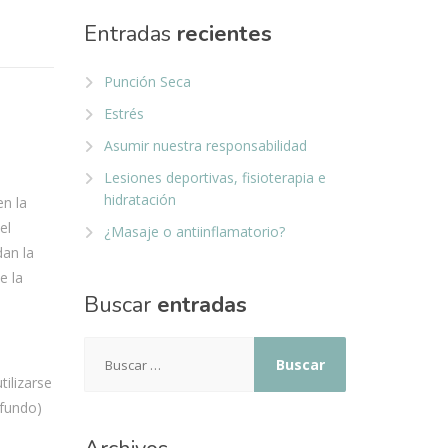
Entradas
recientes
Punción Seca
Estrés
Asumir nuestra responsabilidad
Lesiones deportivas, fisioterapia e
hidratación
en la
el
¿Masaje o antiinflamatorio?
dan la
e la
Buscar
entradas
Buscar:
ilizarse
fundo)