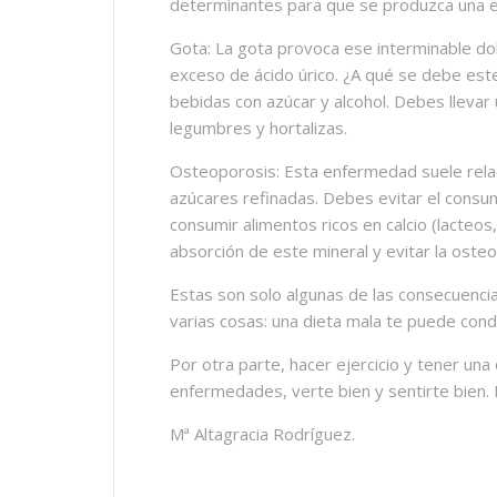
determinantes para que se produzca una e
Gota: La gota provoca ese interminable dolor
exceso de ácido úrico. ¿A qué se debe est
bebidas con azúcar y alcohol. Debes llevar u
legumbres y hortalizas.
Osteoporosis: Esta enfermedad suele relac
azúcares refinadas. Debes evitar el consu
consumir alimentos ricos en calcio (lacteo
absorción de este mineral y evitar la oste
Estas son solo algunas de las consecuenci
varias cosas: una dieta mala te puede condu
Por otra parte, hacer ejercicio y tener una
enfermedades, verte bien y sentirte bien.
Mª Altagracia Rodríguez.