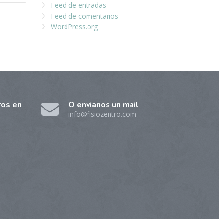
Feed de entradas
Feed de comentarios
WordPress.org
ros en
O envianos un mail
info@fisiozentro.com