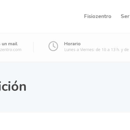
Fisiozentro
Ser
 un mail
Horario
ozentro.com
Lunes a Viernes: de 10 a 13 h. y de 
ición