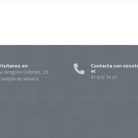
Visitanos en
Contacta con nosot
el
Av Gregorio Ordoñez, 23.
91 810 74 23
Torrejón de Velasco