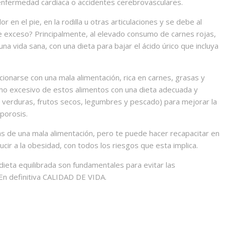
nfermedad cardiaca o accidentes cerebrovasculares.
 en el pie, en la rodilla u otras articulaciones y se debe al
e exceso? Principalmente, al elevado consumo de carnes rojas,
na vida sana, con una dieta para bajar el ácido úrico que incluya
ionarse con una mala alimentación, rica en carnes, grasas y
mo excesivo de estos alimentos con una dieta adecuada y
s, verduras, frutos secos, legumbres y pescado) para mejorar la
oporosis.
as de una mala alimentación, pero te puede hacer recapacitar en
cir a la obesidad, con todos los riesgos que esta implica.
 dieta equilibrada son fundamentales para evitar las
 En definitiva CALIDAD DE VIDA.